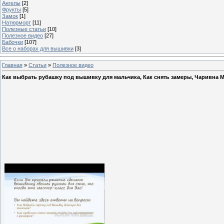
Ангелы
[2]
Фрукты
[5]
Замок
[1]
Натюрморт
[11]
Полезные статьи
[10]
Полезное видео
[27]
Бабочки
[107]
Все о наборах для вышивки
[3]
Главная
»
Статьи
»
Полезное видео
Как выбрать рубашку под вышивку для мальчика, Как снять замеры, Чаривна Ми