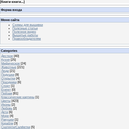
[
Книги-книги...
]
Форма входа
Меню сайта
Схемы для вышивки
Полезные статьи
Полезное видео
Вышитые работы
Правообладателям
Categories
Десткое
[40]
Кухня
[25]
Мифическое
[24]
Животные
[221]
Люди
[21]
Подушки
[9]
Открытки
[4]
Праздники
[6]
Спорт
[1]
Египет
[0]
Пейзаж
[81]
Классические картины
[1]
Цветы
[423]
Иконы
[2]
Любовь
[2]
Дети
[6]
Море
[4]
Ракушки
[1]
Корабли
[3]
Скатерти/Салфетки
[5]