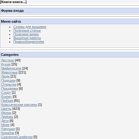
[
Книги-книги...
]
Форма входа
Меню сайта
Схемы для вышивки
Полезные статьи
Полезное видео
Вышитые работы
Правообладателям
Categories
Десткое
[40]
Кухня
[25]
Мифическое
[24]
Животные
[221]
Люди
[21]
Подушки
[9]
Открытки
[4]
Праздники
[6]
Спорт
[1]
Египет
[0]
Пейзаж
[81]
Классические картины
[1]
Цветы
[423]
Иконы
[2]
Любовь
[2]
Дети
[6]
Море
[4]
Ракушки
[1]
Корабли
[3]
Скатерти/Салфетки
[5]