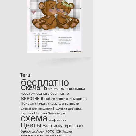
Теги
бесплатно
Скачать
схема для вышивки
крестом
скачать бесплатно
животные
собаки
кошки
птицы
котята
Пейзаж
скачать схему для вышивки
схемы для вышивки
Подушка
девушка
Картина
Мистика
Зима
море
схема
мифология
Цветы
Вышивка крестом
котенок
бабочка
Люди
Кошка