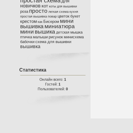
простая схема
для
новичков
кот
коты
для вышивки
просто
роза
легкая схема
кухня
цветок
букет
простая вышивка
повар
мини
крестом
Бисером
как
вышивка
миниатюра
мини
вышика
мышка
детская
птичка
малыши
рисунок
минисхема
бабочки
схема для вышивки
вышивка
Статистика
Онлайн всего:
1
Гостей:
1
Пользователей:
0