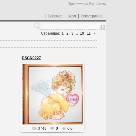
Приветствую Вас
,
Гость
|
|
|
|
Главная
Вход
Регистрация
Страницы
:
1
2
3
...
10
11
»
DSCN0227
02.08.2013
Ангелочек
Змея
3743
0
0.0