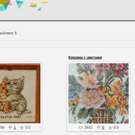
льбомов:
1
Корзина с цветами
24.10.2013
24.10.2013
шивка крестом
Вышивка крестом
Dzhecson3
Dzhecson3
798
1
5.0
3931
0
0.0