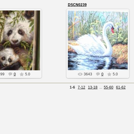
DSCN0239
02.08.2013
02.08.2013
Милашки
Одинокий лебедь
Змея
Змея
499
0
5.0
3643
0
5.0
1-6
7-12
13-18
...
55-60
61-62