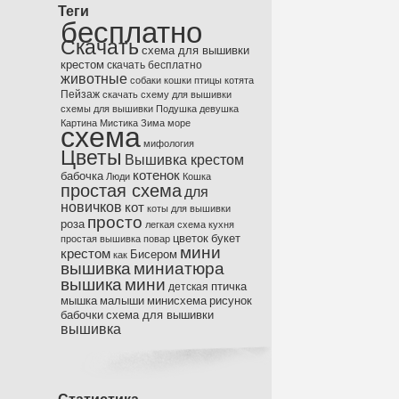
Теги
бесплатно
Скачать
схема для вышивки
крестом
скачать бесплатно
животные
собаки
кошки
птицы
котята
Пейзаж
скачать схему для вышивки
схемы для вышивки
Подушка
девушка
Картина
Мистика
Зима
море
схема
мифология
Цветы
Вышивка крестом
котенок
бабочка
Люди
Кошка
простая схема
для
новичков
кот
коты
для вышивки
просто
роза
легкая схема
кухня
цветок
букет
простая вышивка
повар
мини
крестом
Бисером
как
вышивка
миниатюра
вышика
мини
птичка
детская
мышка
малыши
минисхема
рисунок
бабочки
схема для вышивки
вышивка