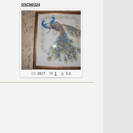
DSCN0324
02.08.2013
Влюбленная парочка
Змея
3927
1
5.0