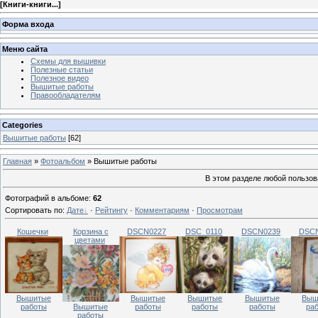
[
Книги-книги...
]
Форма входа
Меню сайта
Схемы для вышивки
Полезные статьи
Полезное видео
Вышитые работы
Правообладателям
Categories
Вышитые работы
[62]
Главная
»
Фотоальбом
» Вышитые работы
В этом разделе любой пользов
Фотографий в альбоме
:
62
Сортировать по
:
Дате
·
Рейтингу
·
Комментариям
·
Просмотрам
Кошечки
Корзина с
DSCN0227
DSC_0110
DSCN0239
DSC
цветами
Вышитые
Вышитые
Вышитые
Вышитые
Выш
работы
Вышитые
работы
работы
работы
ра
работы