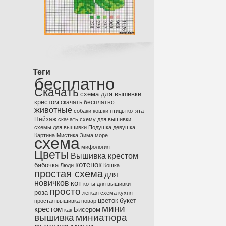
Теги
бесплатно
Скачать
схема для вышивки
крестом
скачать бесплатно
животные
собаки
кошки
птицы
котята
Пейзаж
скачать схему для вышивки
схемы для вышивки
Подушка
девушка
Картина
Мистика
Зима
море
схема
мифология
Цветы
Вышивка крестом
котенок
бабочка
Люди
Кошка
простая схема
для
новичков
кот
коты
для вышивки
просто
роза
легкая схема
кухня
цветок
букет
простая вышивка
повар
мини
крестом
Бисером
как
вышивка
миниатюра