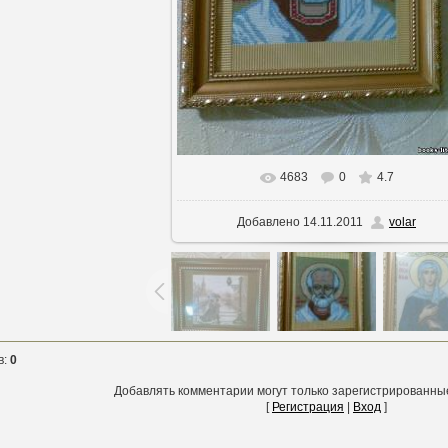
4683
0
4.7
В реальном размере
600x800
/ 74.2K
Добавлено
14.11.2011
volar
в
:
0
Добавлять комментарии могут только зарегистрированны
[
Регистрация
|
Вход
]