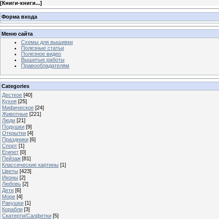
[
Книги-книги...
]
Форма входа
Меню сайта
Схемы для вышивки
Полезные статьи
Полезное видео
Вышитые работы
Правообладателям
Categories
Десткое
[40]
Кухня
[25]
Мифическое
[24]
Животные
[221]
Люди
[21]
Подушки
[9]
Открытки
[4]
Праздники
[6]
Спорт
[1]
Египет
[0]
Пейзаж
[81]
Классические картины
[1]
Цветы
[423]
Иконы
[2]
Любовь
[2]
Дети
[6]
Море
[4]
Ракушки
[1]
Корабли
[3]
Скатерти/Салфетки
[5]