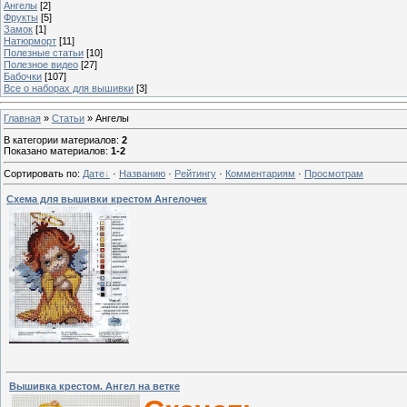
Ангелы
[2]
Фрукты
[5]
Замок
[1]
Натюрморт
[11]
Полезные статьи
[10]
Полезное видео
[27]
Бабочки
[107]
Все о наборах для вышивки
[3]
Главная
»
Статьи
» Ангелы
В категории материалов
:
2
Показано материалов
:
1-2
Сортировать по
:
Дате
·
Названию
·
Рейтингу
·
Комментариям
·
Просмотрам
Схема для вышивки крестом Ангелочек
Вышивка крестом. Ангел на ветке