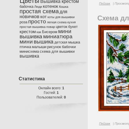
Цветы
Вышивка крестом
Пейзаж
| Просмотр
котенок
бабочка
Люди
Кошка
простая схема
для
новичков
Схема дл
кот
коты
для вышивки
просто
роза
легкая схема
кухня
цветок
букет
простая вышивка
повар
мини
крестом
Бисером
как
вышивка
миниатюра
мини
вышика
мышка
детская
птичка
малыши
рисунок
бабочки
минисхема
схема для вышивки
вышивка
Статистика
Онлайн всего:
1
Гостей:
1
Пользователей:
0
Пейзаж
| Просмотр