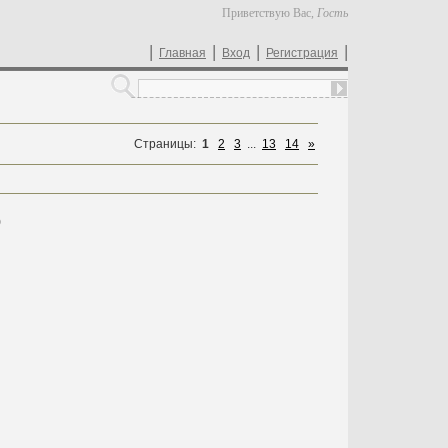
Приветствую Вас
,
Гость
|
|
|
|
Главная
Вход
Регистрация
Страницы
:
1
2
3
...
13
14
»
ь