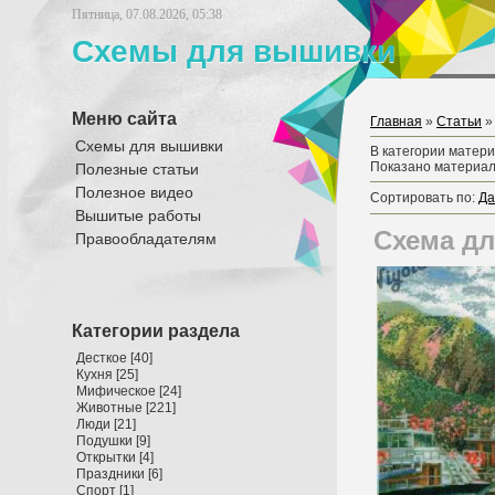
Пятница, 07.08.2026, 05:38
Схемы для вышивки
Меню сайта
Главная
»
Статьи
»
Схемы для вышивки
В категории матер
Показано материа
Полезные статьи
Полезное видео
Сортировать по
:
Да
Вышитые работы
Схема д
Правообладателям
Категории раздела
Десткое
[40]
Кухня
[25]
Мифическое
[24]
Животные
[221]
Люди
[21]
Подушки
[9]
Открытки
[4]
Праздники
[6]
Спорт
[1]