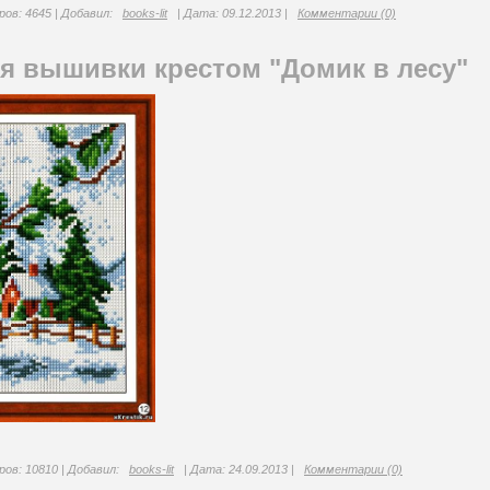
ов: 4645 | Добавил:
books-lit
| Дата:
09.12.2013
|
Комментарии (0)
я вышивки крестом "Домик в лесу"
ов: 10810 | Добавил:
books-lit
| Дата:
24.09.2013
|
Комментарии (0)