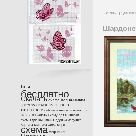
Пейзаж
| Просмотр
Шардоне
Теги
бесплатно
Скачать
схема для вышивки
крестом
скачать бесплатно
животные
собаки
кошки
птицы
котята
Пейзаж
скачать схему для вышивки
схемы для вышивки
Подушка
девушка
Картина
Мистика
Зима
море
схема
мифология