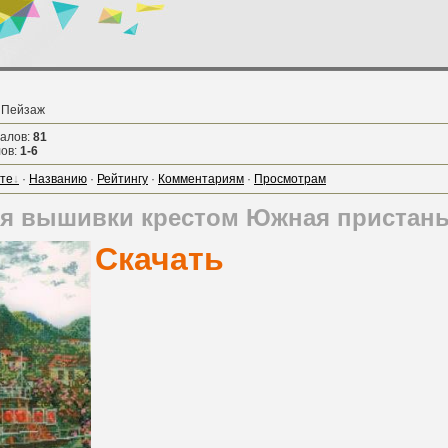
 Пейзаж
иалов
:
81
лов
:
1-6
те
·
Названию
·
Рейтингу
·
Комментариям
·
Просмотрам
ля вышивки крестом Южная пристан
Скачать