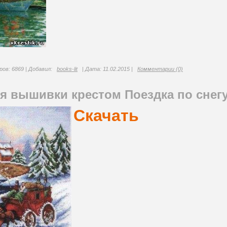
ов: 6869 | Добавил:
books-lit
| Дата:
11.02.2015
|
Комментарии (0)
я вышивки крестом Поездка по снегу 
Скачать