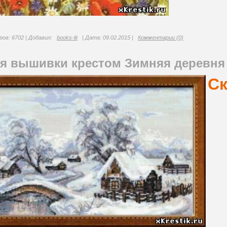
ов: 6702 | Добавил:
books-lit
| Дата:
09.02.2015
|
Комментарии (0)
ля вышивки крестом Зимняя деревня
Ск