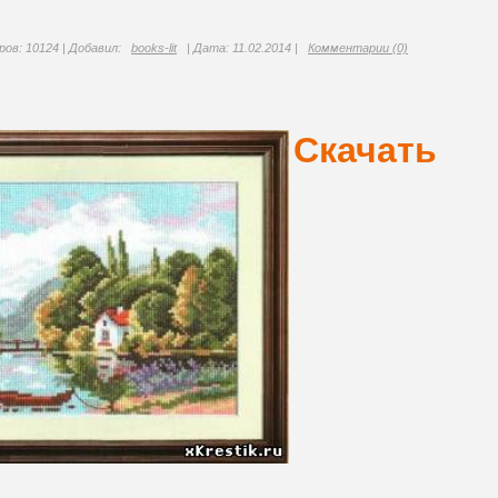
ов: 10124 | Добавил:
books-lit
| Дата:
11.02.2014
|
Комментарии (0)
Скачать