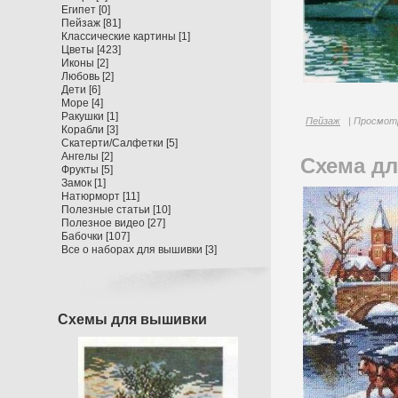
Египет
[0]
Пейзаж
[81]
Классические картины
[1]
Цветы
[423]
Иконы
[2]
Любовь
[2]
Дети
[6]
Море
[4]
Ракушки
[1]
Пейзаж
| Просмотр
Корабли
[3]
Скатерти/Салфетки
[5]
Ангелы
[2]
Схема дл
Фрукты
[5]
Замок
[1]
Натюрморт
[11]
Полезные статьи
[10]
Полезное видео
[27]
Бабочки
[107]
Все о наборах для вышивки
[3]
Схемы для вышивки