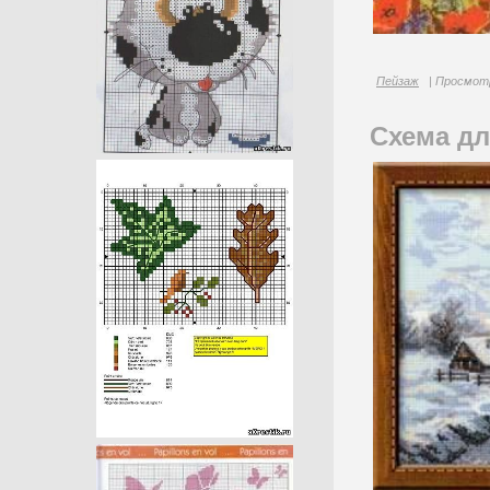
Пейзаж
| Просмотр
Схема д