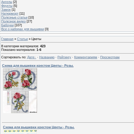
Ангелы
[2]
Фрукты
[5]
Замок
[1]
Натюрморт
[11]
Полезные статьи
[10]
Полезное видео
[27]
Бабочки
[107]
Все о наборах для вышивки
[3]
Главная
»
Статьи
» Цветы
В категории материалов
:
423
Показано материалов
:
1-6
Сортировать по
:
Дате
·
Названию
·
Рейтингу
·
Комментариям
·
Просмотрам
Схема для вышивки крестом Цветы - Розы.
Схема для вышивки крестом Цветы - Розы.