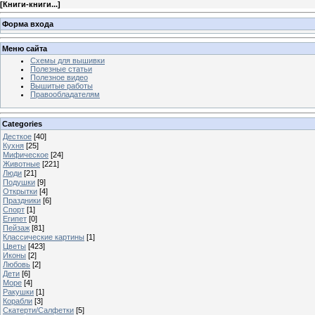
[
Книги-книги...
]
Форма входа
Меню сайта
Схемы для вышивки
Полезные статьи
Полезное видео
Вышитые работы
Правообладателям
Categories
Десткое
[40]
Кухня
[25]
Мифическое
[24]
Животные
[221]
Люди
[21]
Подушки
[9]
Открытки
[4]
Праздники
[6]
Спорт
[1]
Египет
[0]
Пейзаж
[81]
Классические картины
[1]
Цветы
[423]
Иконы
[2]
Любовь
[2]
Дети
[6]
Море
[4]
Ракушки
[1]
Корабли
[3]
Скатерти/Салфетки
[5]