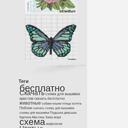
Теги
бесплатно
Скачать
схема для вышивки
крестом
скачать бесплатно
животные
собаки
кошки
птицы
котята
Пейзаж
скачать схему для вышивки
схемы для вышивки
Подушка
девушка
Картина
Мистика
Зима
море
схема
мифология