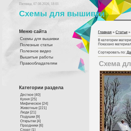
Пятница, 07.08.2026, 18:01
Схемы для вышивки
Меню сайта
Главная
»
Статьи
»
Схемы для вышивки
В категории матер
Показано материа
Полезные статьи
Полезное видео
Сортировать по
:
Да
Вышитые работы
Схема д
Правообладателям
Категории раздела
Десткое
[40]
Кухня
[25]
Мифическое
[24]
Животные
[221]
Люди
[21]
Подушки
[9]
Открытки
[4]
Праздники
[6]
Спорт
[1]