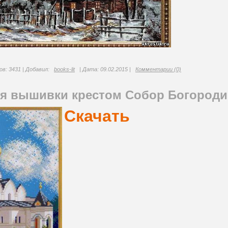
в: 3431 | Добавил:
books-lit
| Дата:
09.02.2015
|
Комментарии (0)
ля вышивки крестом Собор Богород
Скачать