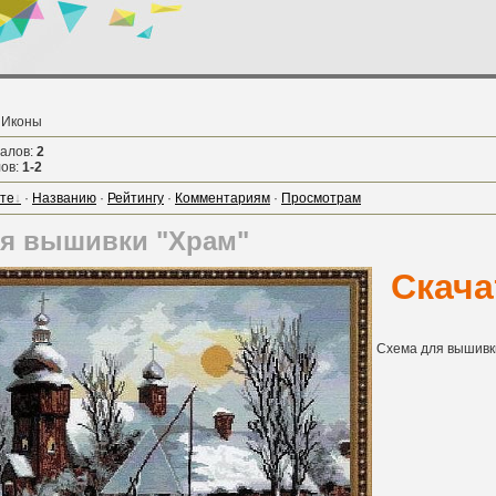
 Иконы
иалов
:
2
лов
:
1-2
те
·
Названию
·
Рейтингу
·
Комментариям
·
Просмотрам
ля вышивки "Храм"
Скача
Схема для вышивк