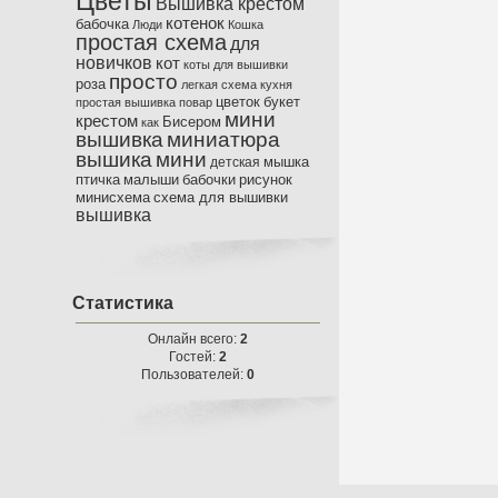
Цветы
Вышивка крестом
котенок
бабочка
Люди
Кошка
простая схема
для
новичков
кот
коты
для вышивки
просто
роза
легкая схема
кухня
цветок
букет
простая вышивка
повар
мини
крестом
Бисером
как
вышивка
миниатюра
вышика
мини
мышка
детская
птичка
малыши
бабочки
рисунок
минисхема
схема для вышивки
вышивка
Статистика
Онлайн всего:
2
Гостей:
2
Пользователей:
0