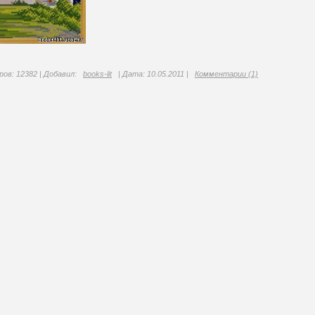
ов: 12382 | Добавил:
books-lit
| Дата:
10.05.2011
|
Комментарии (1)