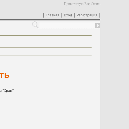
Приветствую Вас
,
Гость
|
|
|
|
Главная
Вход
Регистрация
ть
и "Храм"