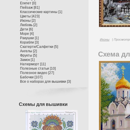
Египет
[0]
Пейзаж
[81]
Классические картины
[1]
Цветы
[423]
Иконы
[2]
Любовь
[2]
Дети
[6]
Море
[4]
Ракушки
[1]
Иконы
| Просмотро
Корабли
[3]
Скатерти/Салфетки
[5]
Ангелы
[2]
Схема д
Фрукты
[5]
Замок
[1]
Натюрморт
[11]
Полезные статьи
[10]
Полезное видео
[27]
Бабочки
[107]
Все о наборах для вышивки
[3]
Схемы для вышивки