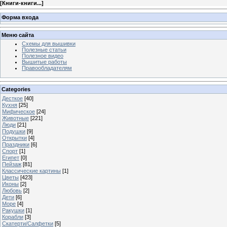
[
Книги-книги...
]
Форма входа
Меню сайта
Схемы для вышивки
Полезные статьи
Полезное видео
Вышитые работы
Правообладателям
Categories
Десткое
[40]
Кухня
[25]
Мифическое
[24]
Животные
[221]
Люди
[21]
Подушки
[9]
Открытки
[4]
Праздники
[6]
Спорт
[1]
Египет
[0]
Пейзаж
[81]
Классические картины
[1]
Цветы
[423]
Иконы
[2]
Любовь
[2]
Дети
[6]
Море
[4]
Ракушки
[1]
Корабли
[3]
Скатерти/Салфетки
[5]