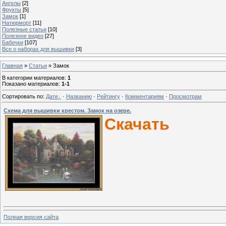
Ангелы
[2]
Фрукты
[5]
Замок
[1]
Натюрморт
[11]
Полезные статьи
[10]
Полезное видео
[27]
Бабочки
[107]
Все о наборах для вышивки
[3]
Главная
»
Статьи
» Замок
В категории материалов
:
1
Показано материалов
:
1-1
Сортировать по
:
Дате
·
Названию
·
Рейтингу
·
Комментариям
·
Просмотрам
Схема для вышивки крестом. Замок на озере.
Скачать
Полная версия сайта