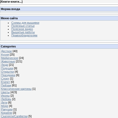
[
Книги-книги...
]
Форма входа
Меню сайта
Схемы для вышивки
Полезные статьи
Полезное видео
Вышитые работы
Правообладателям
Categories
Десткое
[40]
Кухня
[25]
Мифическое
[24]
Животные
[221]
Люди
[21]
Подушки
[9]
Открытки
[4]
Праздники
[6]
Спорт
[1]
Египет
[0]
Пейзаж
[81]
Классические картины
[1]
Цветы
[423]
Иконы
[2]
Любовь
[2]
Дети
[6]
Море
[4]
Ракушки
[1]
Корабли
[3]
Скатерти/Салфетки
[5]