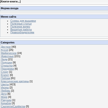
[
Книги-книги...
]
Форма входа
Меню сайта
Схемы для вышивки
Полезные статьи
Полезное видео
Вышитые работы
Правообладателям
Categories
Десткое
[40]
Кухня
[25]
Мифическое
[24]
Животные
[221]
Люди
[21]
Подушки
[9]
Открытки
[4]
Праздники
[6]
Спорт
[1]
Египет
[0]
Пейзаж
[81]
Классические картины
[1]
Цветы
[423]
Иконы
[2]
Любовь
[2]
Дети
[6]
Море
[4]
Ракушки
[1]
Корабли
[3]
Скатерти/Салфетки
[5]