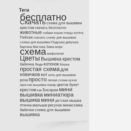
Теги
бесплатно
Скачать
схема для вышивки
крестом
скачать бесплатно
животные
собаки
кошки
птицы
котята
Пейзаж
скачать схему для вышивки
схемы для вышивки
Подушка
девушка
Картина
Мистика
Зима
море
схема
мифология
Цветы
Вышивка крестом
котенок
бабочка
Люди
Кошка
простая схема
для
новичков
кот
коты
для вышивки
просто
роза
легкая схема
кухня
цветок
букет
простая вышивка
повар
мини
крестом
Бисером
как
вышивка
миниатюра
вышика
мини
мышка
детская
птичка
малыши
рисунок
минисхема
бабочки
схема для вышивки
вышивка