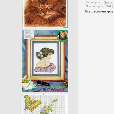
Категория
:
Цветы
Просмотров
:
2501
|
Всего комментари