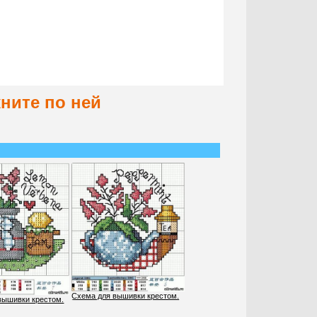
кните по ней
Схема для вышивки крестом.
вышивки крестом.