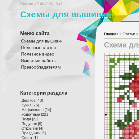
Пятница, 07.08.2026, 18:45
Схемы для вышивки
Меню сайта
Главная
»
Статьи
Схемы для вышивки
Схема дл
Полезные статьи
Полезное видео
Вышитые работы
Правообладателям
Категории раздела
Десткое
[40]
Кухня
[25]
Мифическое
[24]
Животные
[221]
Люди
[21]
Подушки
[9]
Открытки
[4]
Праздники
[6]
Спорт
[1]