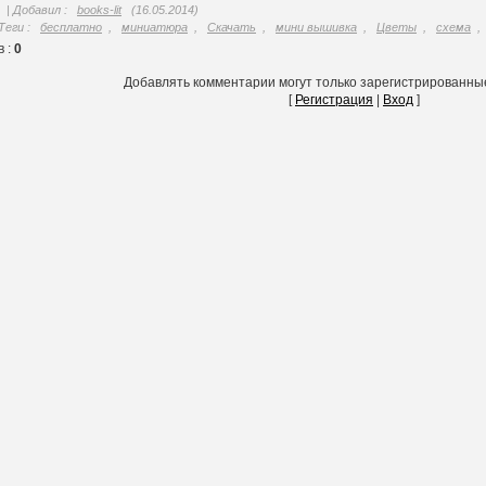
|
Добавил
:
books-lit
(16.05.2014)
Теги
:
бесплатно
,
миниатюра
,
Скачать
,
мини вышивка
,
Цветы
,
схема
,
ев
:
0
Добавлять комментарии могут только зарегистрированны
[
Регистрация
|
Вход
]