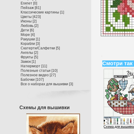
Египет
[0]
Пейзаж
[81]
Классические картины
[1]
Цветы
[423]
Иконы
[2]
Любовь
[2]
Дети
[6]
Море
[4]
Ракушки
[1]
Корабли
[3]
Скатерти/Салфетки
[5]
Ангелы
[2]
Фрукты
[5]
Замок
[1]
Смотри так
Натюрморт
[11]
Полезные статьи
[10]
Полезное видео
[27]
Бабочки
[107]
Все о наборах для вышивки
[3]
Схемы для вышивки
Схема для вышивки