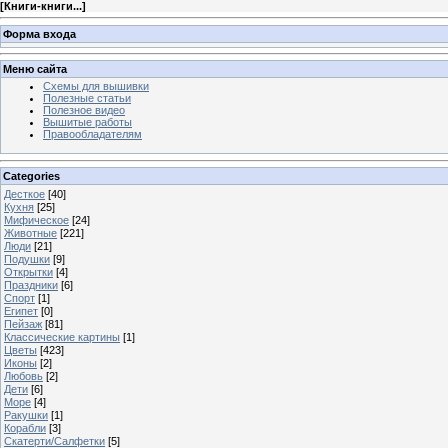
[
Книги-книги...
]
Форма входа
Меню сайта
Схемы для вышивки
Полезные статьи
Полезное видео
Вышитые работы
Правообладателям
Categories
Десткое
[40]
Кухня
[25]
Мифическое
[24]
Животные
[221]
Люди
[21]
Подушки
[9]
Открытки
[4]
Праздники
[6]
Спорт
[1]
Египет
[0]
Пейзаж
[81]
Классические картины
[1]
Цветы
[423]
Иконы
[2]
Любовь
[2]
Дети
[6]
Море
[4]
Ракушки
[1]
Корабли
[3]
Скатерти/Салфетки
[5]