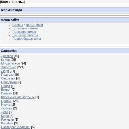
[
Книги-книги...
]
Форма входа
Меню сайта
Схемы для вышивки
Полезные статьи
Полезное видео
Вышитые работы
Правообладателям
Categories
Десткое
[40]
Кухня
[25]
Мифическое
[24]
Животные
[221]
Люди
[21]
Подушки
[9]
Открытки
[4]
Праздники
[6]
Спорт
[1]
Египет
[0]
Пейзаж
[81]
Классические картины
[1]
Цветы
[423]
Иконы
[2]
Любовь
[2]
Дети
[6]
Море
[4]
Ракушки
[1]
Корабли
[3]
Скатерти/Салфетки
[5]