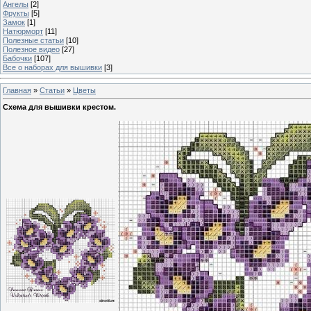
Ангелы
[2]
Фрукты
[5]
Замок
[1]
Натюрморт
[11]
Полезные статьи
[10]
Полезное видео
[27]
Бабочки
[107]
Все о наборах для вышивки
[3]
Главная
»
Статьи
»
Цветы
Схема для вышивки крестом.