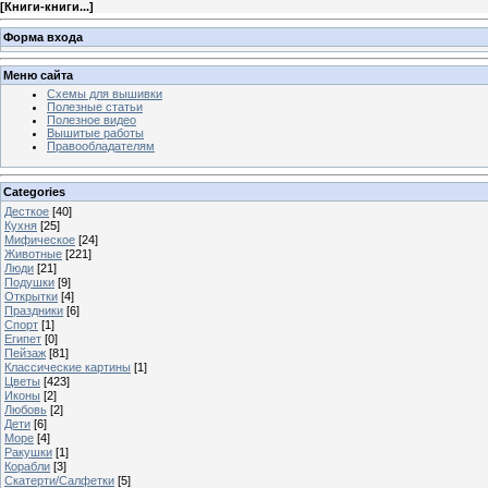
[
Книги-книги...
]
Форма входа
Меню сайта
Схемы для вышивки
Полезные статьи
Полезное видео
Вышитые работы
Правообладателям
Categories
Десткое
[40]
Кухня
[25]
Мифическое
[24]
Животные
[221]
Люди
[21]
Подушки
[9]
Открытки
[4]
Праздники
[6]
Спорт
[1]
Египет
[0]
Пейзаж
[81]
Классические картины
[1]
Цветы
[423]
Иконы
[2]
Любовь
[2]
Дети
[6]
Море
[4]
Ракушки
[1]
Корабли
[3]
Скатерти/Салфетки
[5]