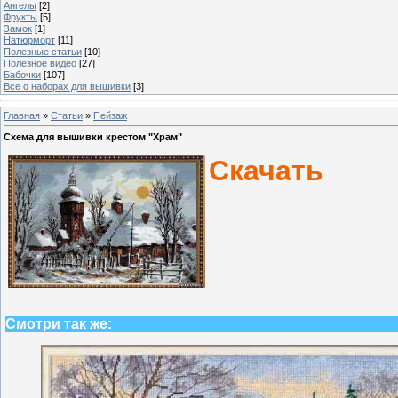
Ангелы
[2]
Фрукты
[5]
Замок
[1]
Натюрморт
[11]
Полезные статьи
[10]
Полезное видео
[27]
Бабочки
[107]
Все о наборах для вышивки
[3]
Главная
»
Статьи
»
Пейзаж
Схема для вышивки крестом "Храм"
Скачать
Смотри так же: