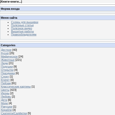
[
Книги-книги...
]
Форма входа
Меню сайта
Схемы для вышивки
Полезные статьи
Полезное видео
Вышитые работы
Правообладателям
Categories
Десткое
[40]
Кухня
[25]
Мифическое
[24]
Животные
[221]
Люди
[21]
Подушки
[9]
Открытки
[4]
Праздники
[6]
Спорт
[1]
Египет
[0]
Пейзаж
[81]
Классические картины
[1]
Цветы
[423]
Иконы
[2]
Любовь
[2]
Дети
[6]
Море
[4]
Ракушки
[1]
Корабли
[3]
Скатерти/Салфетки
[5]