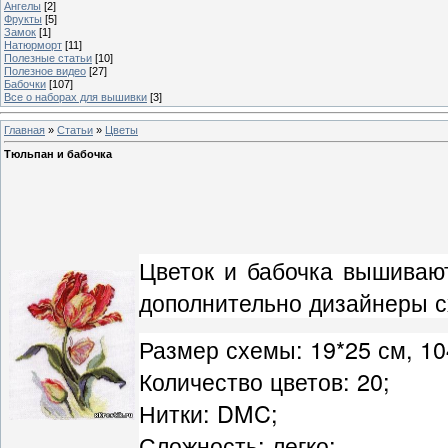
Ангелы
[2]
Фрукты
[5]
Замок
[1]
Натюрморт
[11]
Полезные статьи
[10]
Полезное видео
[27]
Бабочки
[107]
Все о наборах для вышивки
[3]
Главная
»
Статьи
»
Цветы
Тюльпан и бабочка
Цветок и бабочка вышивают
дополнительно дизайнеры с
Размер схемы: 19*25 см, 10
Количество цветов: 20;
Нитки: DMC;
Сложность: легко;