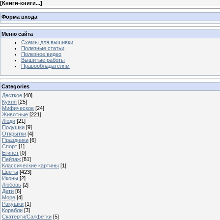
[
Книги-книги...
]
Форма входа
Меню сайта
Схемы для вышивки
Полезные статьи
Полезное видео
Вышитые работы
Правообладателям
Categories
Десткое
[40]
Кухня
[25]
Мифическое
[24]
Животные
[221]
Люди
[21]
Подушки
[9]
Открытки
[4]
Праздники
[6]
Спорт
[1]
Египет
[0]
Пейзаж
[81]
Классические картины
[1]
Цветы
[423]
Иконы
[2]
Любовь
[2]
Дети
[6]
Море
[4]
Ракушки
[1]
Корабли
[3]
Скатерти/Салфетки
[5]