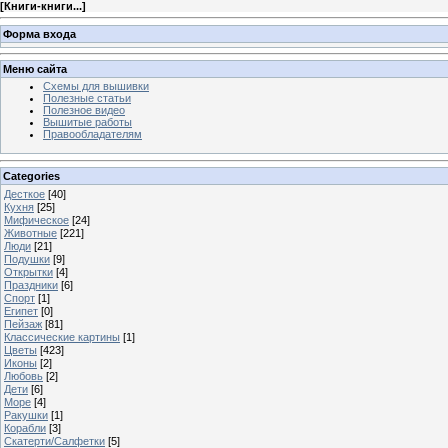
[
Книги-книги...
]
Форма входа
Меню сайта
Схемы для вышивки
Полезные статьи
Полезное видео
Вышитые работы
Правообладателям
Categories
Десткое
[40]
Кухня
[25]
Мифическое
[24]
Животные
[221]
Люди
[21]
Подушки
[9]
Открытки
[4]
Праздники
[6]
Спорт
[1]
Египет
[0]
Пейзаж
[81]
Классические картины
[1]
Цветы
[423]
Иконы
[2]
Любовь
[2]
Дети
[6]
Море
[4]
Ракушки
[1]
Корабли
[3]
Скатерти/Салфетки
[5]