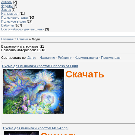
Ангелы
[2]
Фрукты
[5]
Замок
[1]
Натюрморт
[11]
Полезные статьи
[10]
Полезное видео
[27]
Бабочки
[107]
Все о наборах для вышивки
[3]
Главная
»
Статьи
» Люди
В категории материалов
:
21
Показано материалов
:
13-18
Сортировать по
:
Дате
·
Названию
·
Рейтингу
·
Комментариям
·
Просмотрам
Схема для вышивки крестом Princess of Light
Скачать
Схема для вышивки крестом Mer-Angel