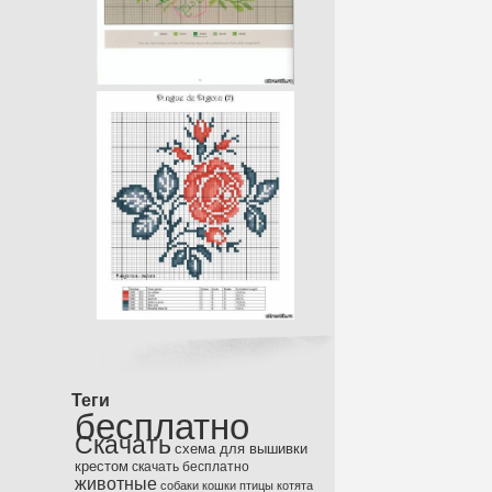
Теги
бесплатно
Скачать
схема для вышивки
крестом
скачать бесплатно
животные
собаки
кошки
птицы
котята