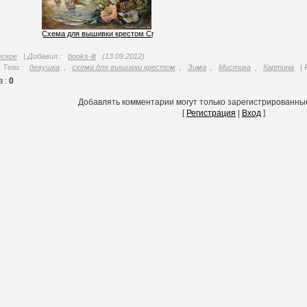
Схема для вышивки крестом Crystal of Enchantment
ское
|
Добавил
:
books-lit
(13.09.2012)
|
Теги
:
девушка
,
схема для вышивки крестом
,
Зима
,
Мистика
,
Картина
|
ев
:
0
Добавлять комментарии могут только зарегистрированны
[
Регистрация
|
Вход
]