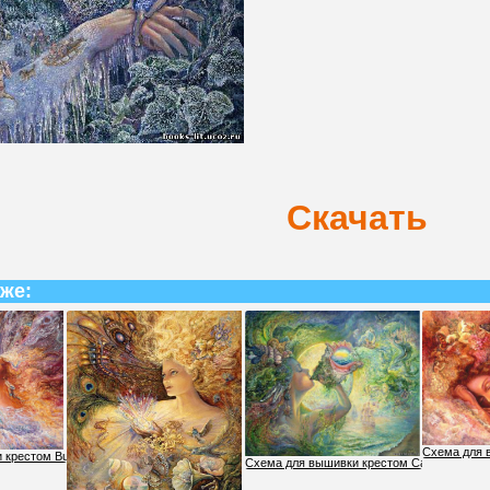
Скачать
 же:
Схема для 
 крестом Bubble Flower
Схема для вышивки крестом Call of the sea