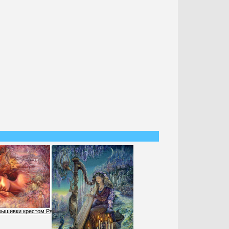
вышивки крестом Psyche's Dreams