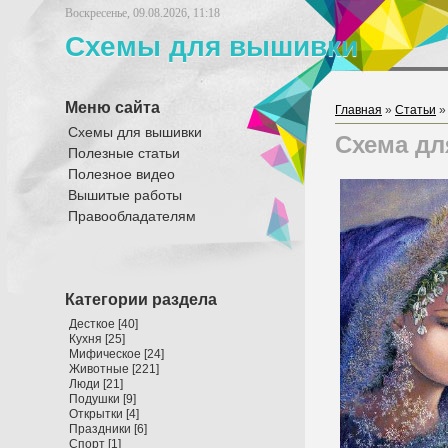
Воскресенье, 09.08.2026, 11:18
Схемы для вышивки
Меню сайта
Главная
»
Статьи
Схемы для вышивки
Схема для
Полезные статьи
Полезное видео
Вышитые работы
Правообладателям
Категории раздела
Десткое
[40]
Кухня
[25]
Мифическое
[24]
Животные
[221]
Люди
[21]
Подушки
[9]
Открытки
[4]
Праздники
[6]
Спорт
[1]