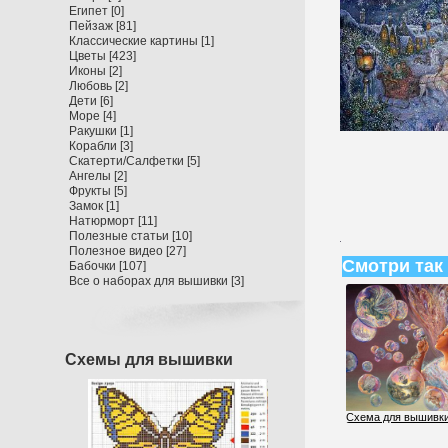
Египет
[0]
Пейзаж
[81]
Классические картины
[1]
Цветы
[423]
Иконы
[2]
Любовь
[2]
Дети
[6]
Море
[4]
Ракушки
[1]
Корабли
[3]
Скатерти/Салфетки
[5]
Ангелы
[2]
Фрукты
[5]
Замок
[1]
Натюрморт
[11]
Полезные статьи
[10]
Полезное видео
[27]
Смотри так
Бабочки
[107]
Все о наборах для вышивки
[3]
Схемы для вышивки
Схема для вышивки