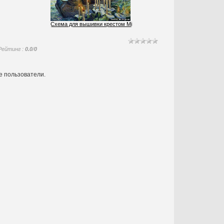
Схема для вышивки крестом Minerva's Melody
Рейтинг
:
0.0
/
0
е пользователи.