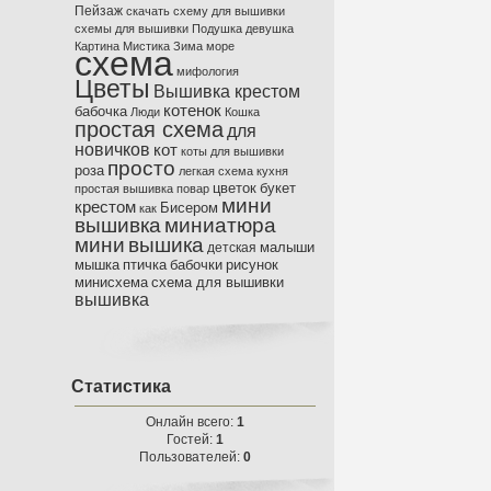
Пейзаж
скачать схему для вышивки
схемы для вышивки
Подушка
девушка
Картина
Мистика
Зима
море
схема
мифология
Цветы
Вышивка крестом
котенок
бабочка
Люди
Кошка
простая схема
для
новичков
кот
коты
для вышивки
просто
роза
легкая схема
кухня
цветок
букет
простая вышивка
повар
мини
крестом
Бисером
как
вышивка
миниатюра
мини
вышика
малыши
детская
мышка
птичка
бабочки
рисунок
минисхема
схема для вышивки
вышивка
Статистика
Онлайн всего:
1
Гостей:
1
Пользователей:
0