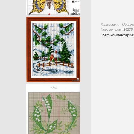
Категория
:
Мифиче
Просмотров
:
14236
Всего комментари